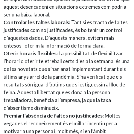
aquest desencadeni en situacions extremes com podria
ser una baixa laboral.
Controlar les faltes laborals:
Tant si es tracta de faltes
justificades com no justificades, és bo tenir un control
d’aquestes dades. D’aquesta manera, evitem mals
entesos i oferim la informació de forma clara.
Oferir horaris flexibles:
La possibilitat de flexibilitzar
l’horari o oferir teletreball certs dies a la setmana, és una
de les novetats que s’han anat implementant durant els
últims anys arrel de la pandèmia. S’ha verificat que els
resultats són igual d’òptims que si estiguessin al lloc de
feina. Aquesta llibertat que es dona a la persona
treballadora, beneficia a l’empresa, ja que la taxa
d’absentisme disminueix.
Premiar l’absència de faltes no justificades:
Moltes
vegades el reconeixement és el millor incentiu per a
motivar a una persona i, molt més, si en l’àmbit