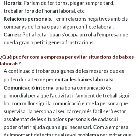
Horaris:
Parlem de fer torns, plegar sempre tard,
treballar fora de l’horari laboral, etc.
Relacions personals.
Tenir relacions negatives amb els
companys de feina o patir algun conflicte laboral.
Càrrec:
Pot afectar quan s’ocupa un rol a l’empresa que
queda gran o petit i genera frustracions.
¿Què puc fer com a empresa per evitar situacions de baixes
laborals?
A continuació trobareu algunes de les mesures que es
poden dur a terme per
evitar les baixes laborals:
Comunicació interna:
una bona comunicació és
primordial per a que l’activitat i l’ambient de treball sigui
bo, com millor sigui la comunicació entre la persona que
supervisa i la persona al seu càrrec,més fàcil serà estar
assabentat de les situacions personals de cadascú i
poder oferir ajuda quan sigui necessari. Com a empresa,
és important detectar qualsevol problema per evitar que