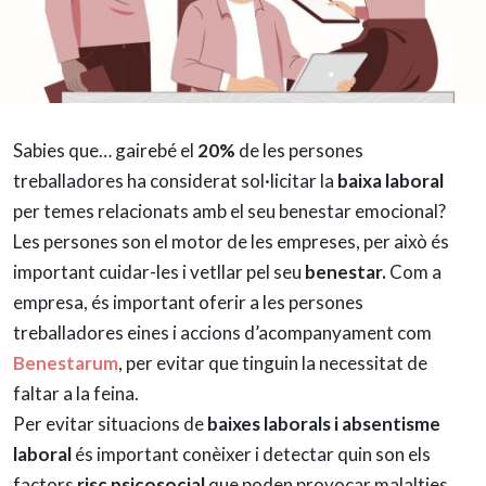
Sabies que… gairebé el
20%
de les persones
treballadores ha considerat sol·licitar la
baixa laboral
per temes relacionats amb el seu benestar emocional?
Les persones son el motor de les empreses, per això és
important cuidar-les i vetllar pel seu
benestar.
Com a
empresa, és important oferir a les persones
treballadores eines i accions d’acompanyament com
Benestarum
, per evitar que tinguin la necessitat de
faltar a la feina.
Per evitar situacions de
baixes laborals i absentisme
laboral
és important conèixer i detectar quin son els
factors
risc psicosocial
que poden provocar malalties